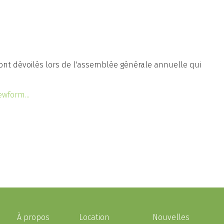
eront dévoilés lors de l'assemblée générale annuelle qui
ewform...
À propos
Location
Nouvelles