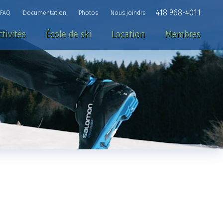
418 968-4011
FAQ
Documentation
Photos
Nous joindre
ctivités
École de ski
Location
Membres