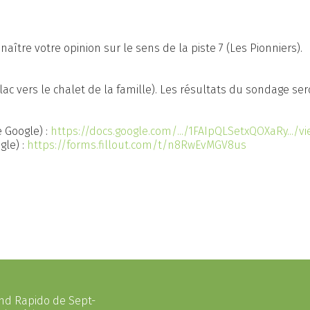
ître votre opinion sur le sens de la piste 7 (Les Pionniers).
lac vers le chalet de la famille). Les résultats du sondage s
 Google) :
https://docs.google.com/.../1FAIpQLSetxQOXaRy.../vi
gle) :
https://forms.fillout.com/t/n8RwEvMGV8us
ond Rapido de Sept-